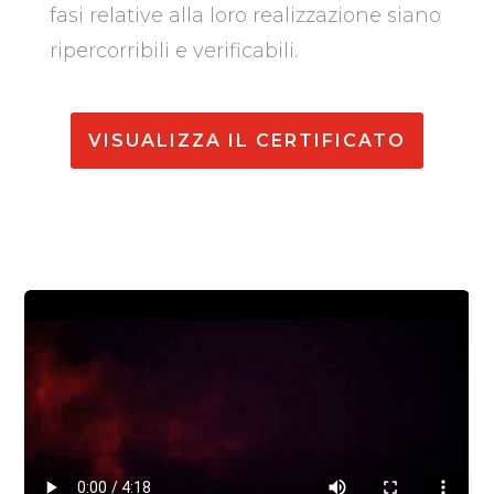
fasi relative alla loro realizzazione siano
ripercorribili e verificabili.
VISUALIZZA IL CERTIFICATO