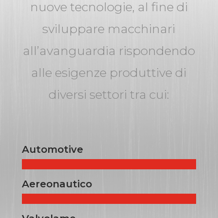
nuove tecnologie, al fine di
sviluppare macchinari
all’avanguardia rispondendo
alle esigenze produttive di
diversi settori tra cui:
Automotive
Aereonautico