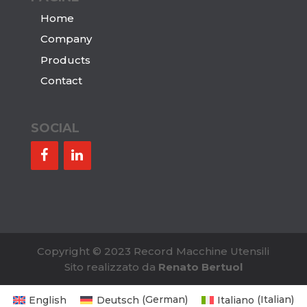
Home
Company
Products
Contact
SOCIAL
Copyright © 2023 Record Macchine Utensili
Sito realizzato da
Renato Bertuol
English
Deutsch
(
German
)
Italiano
(
Italian
)